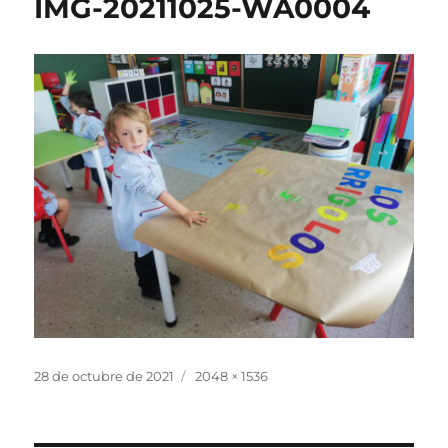
IMG-20211025-WA0004
Publicado
Tamaño
28 de octubre de 2021
2048 × 1536
el
completo