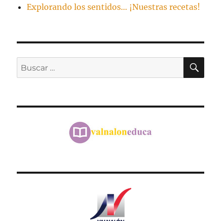
Explorando los sentidos… ¡Nuestras recetas!
BU
Buscar
por: