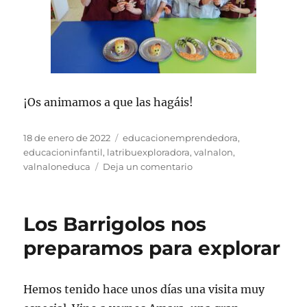
¡Os animamos a que las hagáis!
Publicado
Etiquetas
18 de enero de 2022
educacionemprendedora
,
el
educacioninfantil
,
latribuexploradora
,
valnalon
,
en
valnaloneduca
Deja un comentario
Explorando
los
sentidos…
Los Barrigolos nos
¡Nuestras
recetas!
preparamos para explorar
Hemos tenido hace unos días una visita muy