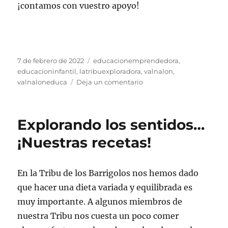
¡contamos con vuestro apoyo!
Publicado
Etiquetas
7 de febrero de 2022
educacionemprendedora
,
el
educacioninfantil
,
latribuexploradora
,
valnalon
,
en
valnaloneduca
Deja un comentario
Los
Barrigolos
y
Explorando los sentidos…
los
ODS.
¡Nuestras recetas!
Celebrando
el
día
En la Tribu de los Barrigolos nos hemos dado
de
que hacer una dieta variada y equilibrada es
La
Paz
muy importante. A algunos miembros de
nuestra Tribu nos cuesta un poco comer