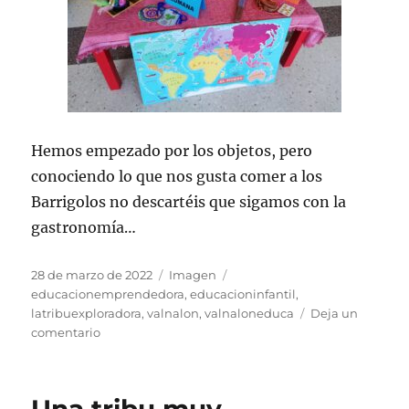
Hemos empezado por los objetos, pero
conociendo lo que nos gusta comer a los
Barrigolos no descartéis que sigamos con la
gastronomía…
Publicado
Formato
Etiquetas
28 de marzo de 2022
Imagen
el
educacionemprendedora
,
educacioninfantil
,
latribuexploradora
,
valnalon
,
valnaloneduca
Deja un
en
comentario
Diferentes
culturas
¡¡
A