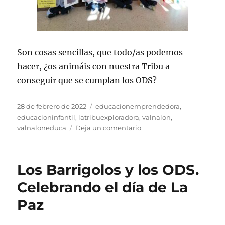
Son cosas sencillas, que todo/as podemos
hacer, ¿os animáis con nuestra Tribu a
conseguir que se cumplan los ODS?
Publicado
Etiquetas
28 de febrero de 2022
educacionemprendedora
,
el
educacioninfantil
,
latribuexploradora
,
valnalon
,
en
valnaloneduca
Deja un comentario
Una
tribu
muy
Los Barrigolos y los ODS.
comprometida,
¡¡A
Celebrando el día de La
por
Paz
los
ODS!!