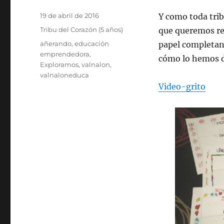
Publicado
19 de abril de 2016
Y como toda tri
el
Categorías
Tribu del Corazón (5 años)
que queremos re
Etiquetas
añerando
,
educación
papel completand
emprendedora
,
cómo lo hemos 
Exploramos
,
valnalon
,
valnaloneduca
Video-grito