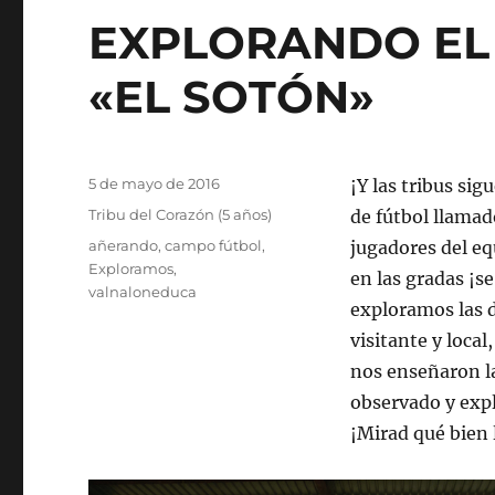
EXPLORANDO EL
«EL SOTÓN»
Publicado
5 de mayo de 2016
¡Y las tribus si
el
Categorías
Tribu del Corazón (5 años)
de fútbol llamad
Etiquetas
añerando
,
campo fútbol
,
jugadores del eq
Exploramos
,
en las gradas ¡s
valnaloneduca
exploramos las d
visitante y local,
nos enseñaron la
observado y exp
¡Mirad qué bien