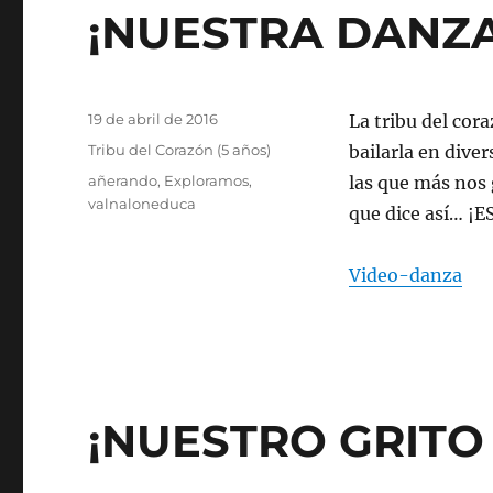
¡NUESTRA DANZA
Publicado
19 de abril de 2016
La tribu del cor
el
Categorías
Tribu del Corazón (5 años)
bailarla en dive
Etiquetas
añerando
,
Exploramos
,
las que más nos 
valnaloneduca
que dice así… ¡
Video-danza
¡NUESTRO GRITO