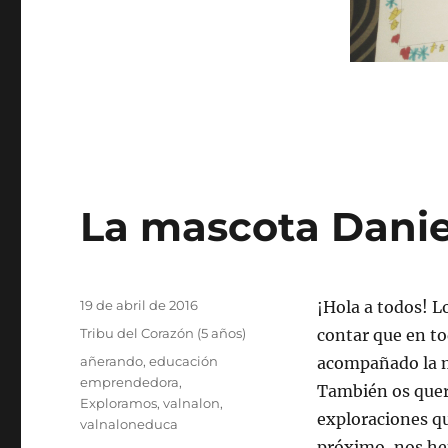
La mascota Danie
Publicado
19 de abril de 2016
¡Hola a todos! L
el
Categorías
Tribu del Corazón (5 años)
contar que en t
Etiquetas
añerando
,
educación
acompañado la m
emprendedora
,
También os quer
Exploramos
,
valnalon
,
exploraciones qu
valnaloneduca
próximo, nos hem