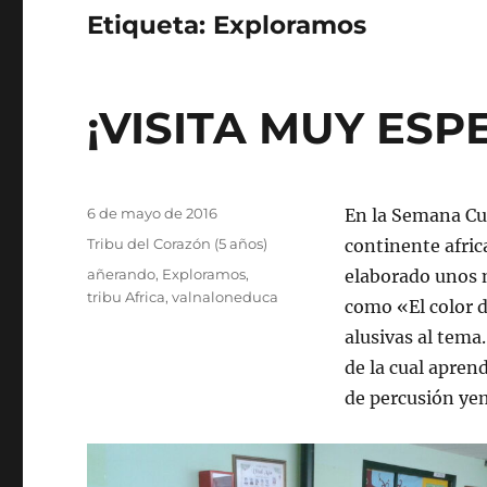
Etiqueta:
Exploramos
¡VISITA MUY ESP
Publicado
6 de mayo de 2016
En la Semana Cul
el
Categorías
Tribu del Corazón (5 años)
continente afric
Etiquetas
añerando
,
Exploramos
,
elaborado unos m
tribu Africa
,
valnaloneduca
como «El color d
alusivas al tema
de la cual apre
de percusión ye