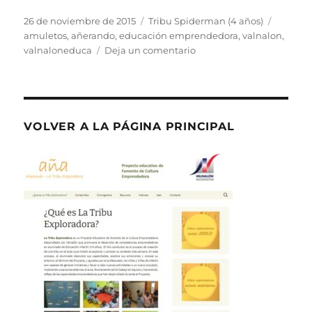
Publicado
Categorías
Etiquet
26 de noviembre de 2015
Tribu Spiderman (4 años)
el
amuletos
,
añerando
,
educación emprendedora
,
valnalon
,
en
valnaloneduca
Deja un comentario
Amuletos
de
la
Tribu
Spiderman
VOLVER A LA PÁGINA PRINCIPAL