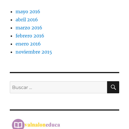
mayo 2016
abril 2016
marzo 2016
febrero 2016
enero 2016
noviembre 2015
BU
Buscar
por: