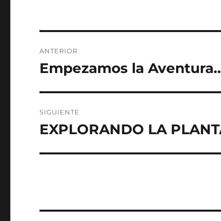
Navegación
ANTERIOR
de
Empezamos la Aventura
Entrada
anterior:
entradas
SIGUIENTE
EXPLORANDO LA PLANTA 
Entrada
siguiente: