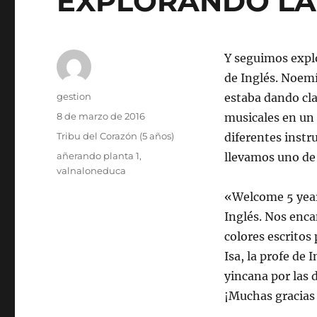
EXPLORANDO LA P
Y seguimos explo
de Inglés. Noemí
Autor
gestion
estaba dando cla
Publicado
8 de marzo de 2016
musicales en un
el
Categorías
Tribu del Corazón (5 años)
diferentes inst
Etiquetas
añerando planta 1
,
llevamos uno de 
valnaloneduca
«Welcome 5 years
Inglés. Nos enca
colores escritos
Isa, la profe de
yincana por las 
¡Muchas gracias 