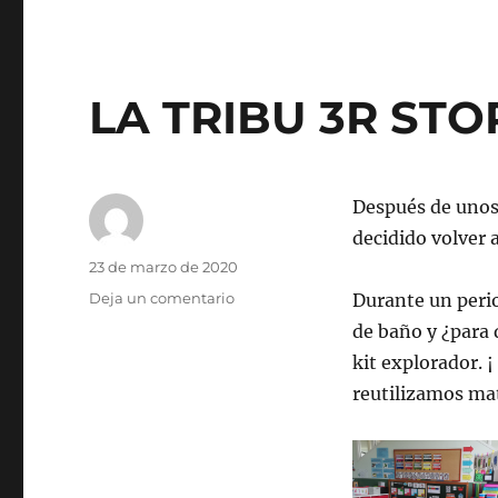
LA TRIBU 3R STO
Después de unos
decidido volver 
Autor
Publicado
23 de marzo de 2020
el
en
Deja un comentario
Durante un peri
LA
de baño y ¿para 
TRIBU
kit explorador. ¡
3R
STOP:
reutilizamos mat
¡ACTUAMOS!