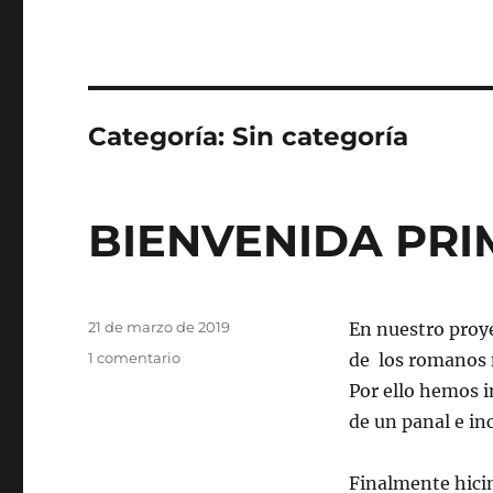
Categoría:
Sin categoría
BIENVENIDA PR
Publicado
21 de marzo de 2019
En nuestro proy
el
en
1 comentario
de los romanos n
BIENVENIDA
Por ello hemos 
PRIMAVERA
de un panal e inc
Finalmente hicim