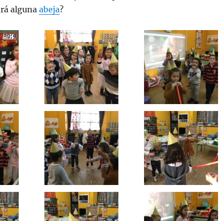
drá alguna
abeja
?