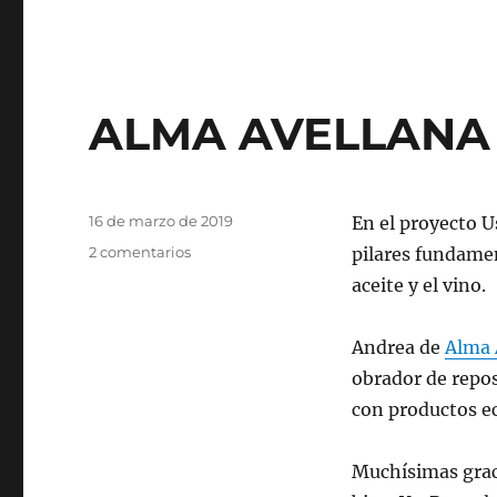
ALMA AVELLANA
Publicado
16 de marzo de 2019
En el proyecto 
el
en
2 comentarios
pilares fundamen
ALMA
aceite y el vino.
AVELLANA
Andrea de
Alma 
obrador de repos
con productos ec
Muchísimas grac