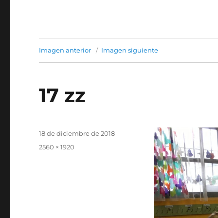
Imagen anterior
Imagen siguiente
17 zz
Publicado
18 de diciembre de 2018
el
Tamaño
2560 × 1920
completo