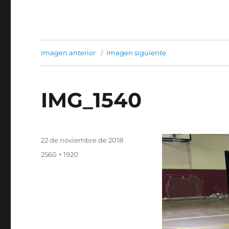
Imagen anterior
Imagen siguiente
IMG_1540
Publicado
22 de noviembre de 2018
el
Tamaño
2560 × 1920
completo