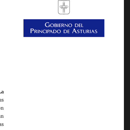
La
us
ón
an
as