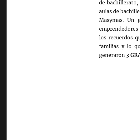
de bachillerato,
aulas de bachille
Masymas. Un gr
emprendedores f
los recuerdos q
familias y lo q
generaron
3 GR