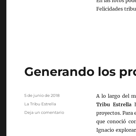
En las fotos pod
Felicidades tribus
Generando los pr
Publicado
5 de junio de 2018
A lo largo del 
el
Categorías
La Tribu Estrella
Tribu Estrella
h
en
Deja un comentario
proyectos. Para 
Generando
que conoció con
los
Ignacio explorar
proyectos